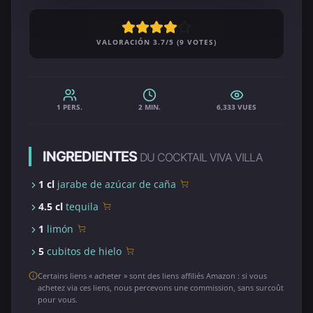
VALORACIÓN 3.7/5 (9 VOTES)
1 PERS.
2 MIN.
6,333 VUES
INGREDIENTES
DU COCKTAIL VIVA VILLA
1 cl
jarabe de azúcar de caña
4.5 cl
tequila
1
limón
5
cubitos de hielo
Certains liens « acheter » sont des liens affiliés Amazon : si vous
achetez via ces liens, nous percevons une commission, sans surcoût
pour vous.