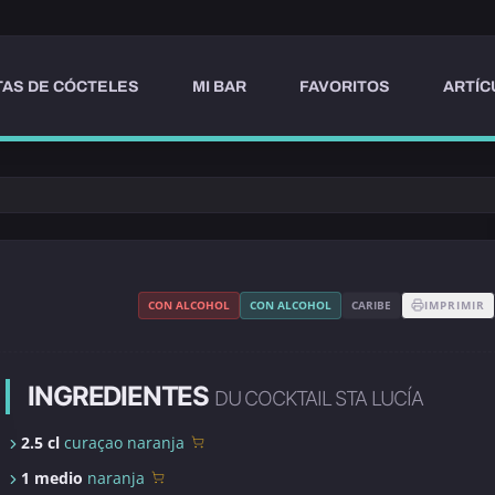
AS DE CÓCTELES
MI BAR
FAVORITOS
ARTÍC
CON ALCOHOL
CON ALCOHOL
CARIBE
IMPRIMIR
INGREDIENTES
DU COCKTAIL STA LUCÍA
2.5 cl
curaçao naranja
1 medio
naranja