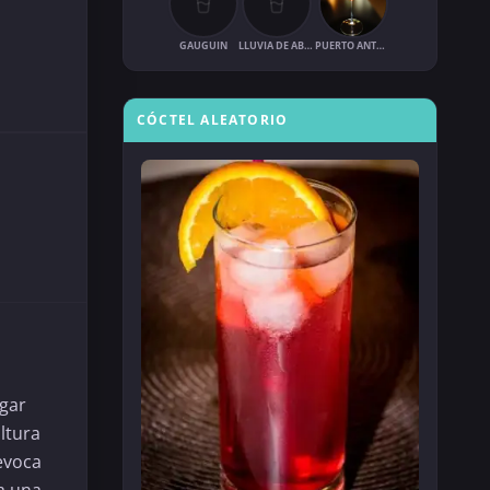
GAUGUIN
LLUVIA DE ABRIL
PUERTO ANTONIO
CÓCTEL ALEATORIO
gar
ultura
evoca