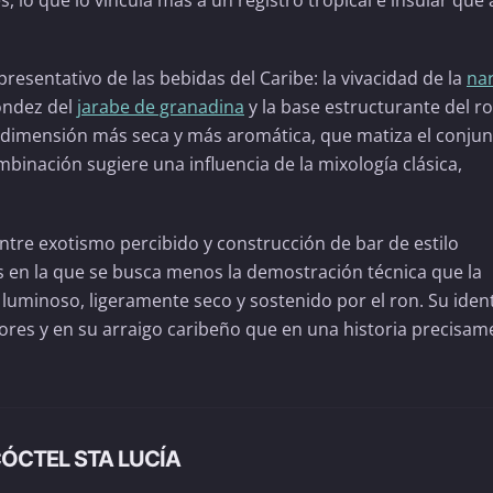
es, lo que lo vincula más a un registro tropical e insular que
presentativo de las bebidas del Caribe: la vivacidad de la
na
ondez del
jarabe de granadina
y la base estructurante del r
 dimensión más seca y más aromática, que matiza el conjunt
mbinación sugiere una influencia de la mixología clásica,
entre exotismo percibido y construcción de bar de estilo
es en la que se busca menos la demostración técnica que la
, luminoso, ligeramente seco y sostenido por el ron. Su iden
bores y en su arraigo caribeño que en una historia precisam
ÓCTEL STA LUCÍA