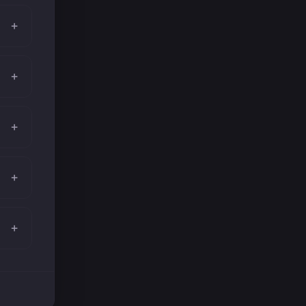
+
+
+
+
+