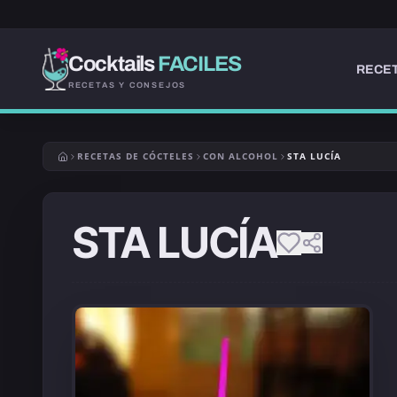
Cocktails
FACILES
RECET
RECETAS Y CONSEJOS
RECETAS DE CÓCTELES
CON ALCOHOL
STA LUCÍA
STA LUCÍA