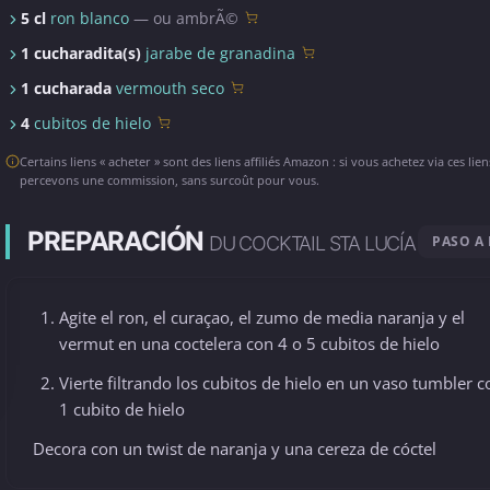
5 cl
ron blanco
— ou ambrÃ©
1 cucharadita(s)
jarabe de granadina
1 cucharada
vermouth seco
4
cubitos de hielo
Certains liens « acheter » sont des liens affiliés Amazon : si vous achetez via ces lie
percevons une commission, sans surcoût pour vous.
PREPARACIÓN
DU COCKTAIL STA LUCÍA
PASO A
Agite el ron, el curaçao, el zumo de media naranja y el
vermut en una coctelera con 4 o 5 cubitos de hielo
Vierte filtrando los cubitos de hielo en un vaso tumbler c
1 cubito de hielo
Decora con un twist de naranja y una cereza de cóctel