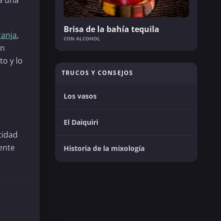
 a una
Brisa de la bahía tequila
ranja
,
CON ALCOHOL
on
o y lo
TRUCOS Y CONSEJOS
Los vasos
El Daiquiri
tidad
ente
Historia de la mixología