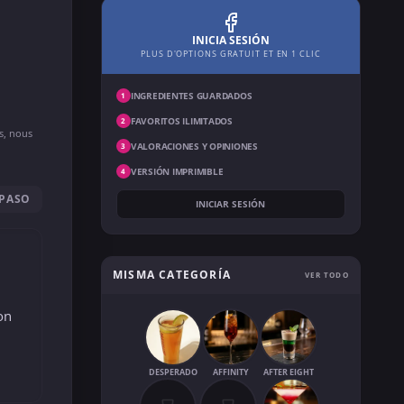
INICIA SESIÓN
PLUS D'OPTIONS GRATUIT ET EN 1 CLIC
INGREDIENTES GUARDADOS
1
FAVORITOS ILIMITADOS
2
ns, nous
VALORACIONES Y OPINIONES
3
VERSIÓN IMPRIMIBLE
4
 PASO
INICIAR SESIÓN
MISMA CATEGORÍA
VER TODO
on
DESPERADO
AFFINITY
AFTER EIGHT