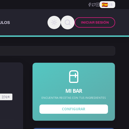
ES
ULOS
INICIAR SESIÓN
MI BAR
QR
ENCUENTRA RECETAS CON TUS INGREDIENTES
CONFIGURAR