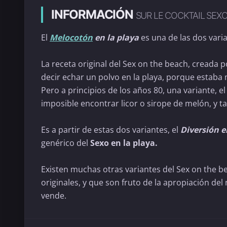
INFORMACIÓN
SUR LE COCKTAIL SEX
El
Melocotón
en la playa
es una de las dos vari
La receta original del Sex on the beach, creada po
decir echar un polvo en la playa, porque estaba m
Pero a principios de los años 80, una variante, e
imposible encontrar licor o sirope de melón, y t
Es a partir de estas dos variantes, el
Diversión e
genérico del
Sexo en la playa.
Existen muchas otras variantes del Sex on the b
originales, y que son fruto de la apropiación d
vende.