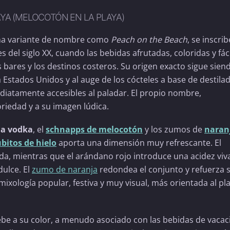
AYA (MELOCOTÓN EN LA PLAYA)
una variante de nombre como
Peach on the Beach
, se inscrib
s del siglo XX, cuando las bebidas afrutadas, coloridas y fác
bares y los destinos costeros. Su origen exacto sigue sien
a Estados Unidos y al auge de los cócteles a base de destila
diatamente accesibles al paladar. El propio nombre,
riedad y a su imagen lúdica.
la vodka
, el
schnapps de melocotón
y los zumos de
naran
bitos de hielo
aporta una dimensión muy refrescante. El
, mientras que el arándano rojo introduce una acidez viv
ulce. El
zumo de naranja
redondea el conjunto y refuerza 
mixología popular, festiva y muy visual, más orientada al pl
debe a su color, a menudo asociado con las bebidas de vacac