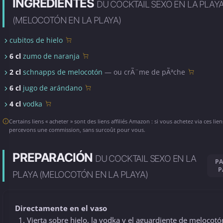
INGREDIENTES
DU COCKTAIL SEXO EN LA PLAY
(MELOCOTÓN EN LA PLAYA)
cubitos de hielo
6 cl
zumo de naranja
2 cl
schnapps de melocotón
— ou crÃ¨me de pÃªche
6 cl
jugo de arándano
4 cl
vodka
Certains liens « acheter » sont des liens affiliés Amazon : si vous achetez via ces lie
percevons une commission, sans surcoût pour vous.
PREPARACIÓN
DU COCKTAIL SEXO EN LA
PA
P
PLAYA (MELOCOTÓN EN LA PLAYA)
Directamente en el vaso
Vierta sobre hielo, la vodka y el aguardiente de melocotó