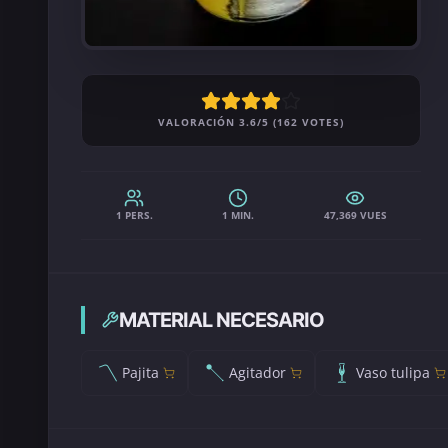
VALORACIÓN 3.6/5 (162 VOTES)
1 PERS.
1 MIN.
47,369 VUES
MATERIAL NECESARIO
Pajita
Agitador
Vaso tulipa