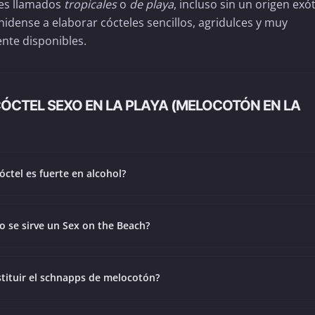
eles llamados
tropicales
o
de playa
, incluso sin un origen exó
nidense a elaborar cócteles sencillos, agridulces y muy
nte disponibles.
ÓCTEL SEXO EN LA PLAYA (MELOCOTÓN EN LA
óctel es fuerte en alcohol?
o se sirve un Sex on the Beach?
tituir el schnapps de melocotón?