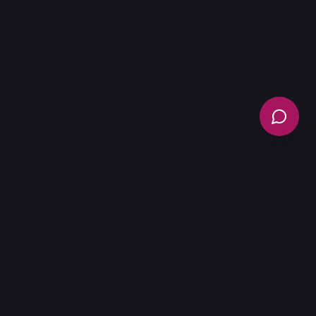
INFORMACIÓN