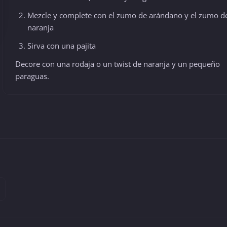
Mezcle y complete con el zumo de arándano y el zumo d
naranja
Sirva con una pajita
Decore con una rodaja o un twist de naranja y un pequeño
paraguas.