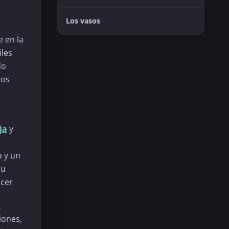
Los vasos
e en la
iles
do
dos
ja
y
a y un
su
acer
iones,