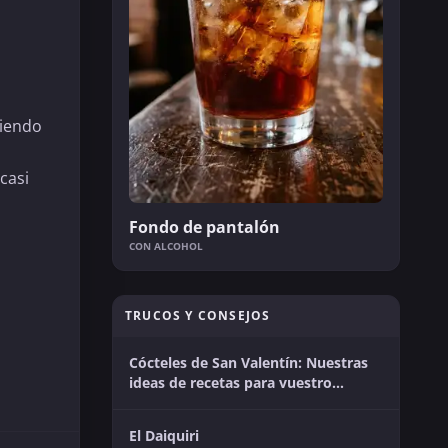
riendo
casi
Fondo de pantalón
CON ALCOHOL
TRUCOS Y CONSEJOS
Cócteles de San Valentín: Nuestras
ideas de recetas para vuestro
momento en pareja
El Daiquiri