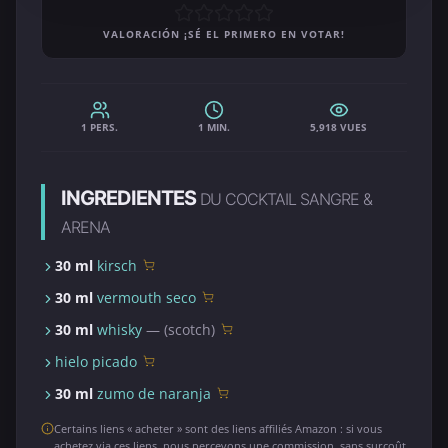
VALORACIÓN ¡SÉ EL PRIMERO EN VOTAR!
1 PERS.
1 MIN.
5,918 VUES
INGREDIENTES
DU COCKTAIL SANGRE &
ARENA
30 ml
kirsch
30 ml
vermouth seco
30 ml
whisky
— (scotch)
hielo picado
30 ml
zumo de naranja
Certains liens « acheter » sont des liens affiliés Amazon : si vous
achetez via ces liens, nous percevons une commission, sans surcoût