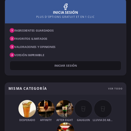
INICIA SESIÓN
PLUS D'OPTIONS GRATUIT ET EN 1 CLIC
INGREDIENTES GUARDADOS
1
FAVORITOS ILIMITADOS
2
VALORACIONES Y OPINIONES
3
VERSIÓN IMPRIMIBLE
4
INICIAR SESIÓN
MISMA CATEGORÍA
VER TODO
DESPERADO
AFFINITY
AFTER EIGHT
GAUGUIN
LLUVIA DE ABRIL