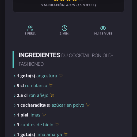
VALORACIÓN 4.2/5 (15 VOTES)
1 PERS.
2 MIN.
14,118 VUES
INGREDIENTES
DU COCKTAIL RON OLD-
FASHIONED
1 gota(s)
angostura
5 cl
ron blanco
2.5 cl
ron añejo
1 cucharadita(s)
azúcar en polvo
1 piel
limas
3
cubitos de hielo
1 gota(s)
lima amarga