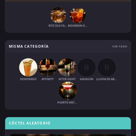
RITZ OLD FASHIONED
BOURBON OLD-FASHIONED
MISMA CATEGORÍA
VER TODO
DESPERADO
AFFINITY
AFTER EIGHT
GAUGUIN
LLUVIA DE ABRIL
PUERTO ANTONIO
CÓCTEL ALEATORIO