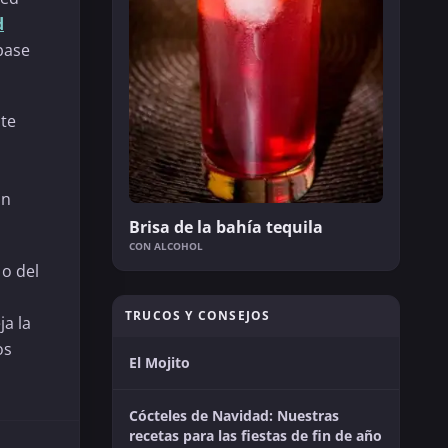
d
base
nte
a
an
Brisa de la bahía tequila
CON ALCOHOL
o del
TRUCOS Y CONSEJOS
ja la
os
El Mojito
Cócteles de Navidad: Nuestras
recetas para las fiestas de fin de año