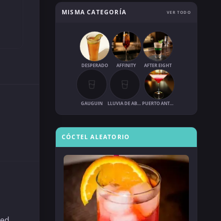
MISMA CATEGORÍA
VER TODO
DESPERADO
AFFINITY
AFTER EIGHT
GAUGUIN
LLUVIA DE ABRIL
PUERTO ANTONIO
CÓCTEL ALEATORIO
ned