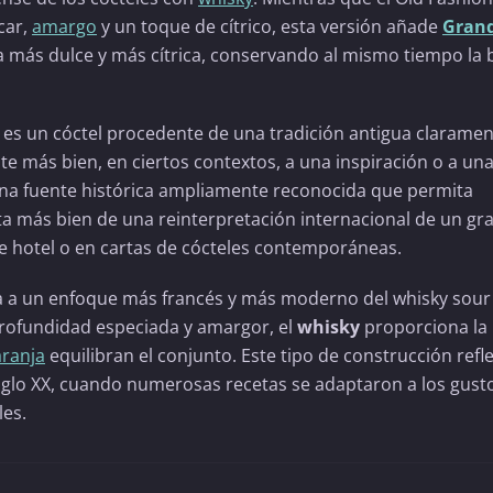
car,
amargo
y un toque de cítrico, esta versión añade
Gran
ma más dulce y más cítrica, conservando al mismo tiempo la 
es un cóctel procedente de una tradición antigua clarame
te más bien, en ciertos contextos, a una inspiración o a un
una fuente histórica ampliamente reconocida que permita
ata más bien de una reinterpretación internacional de un gr
e hotel o en cartas de cócteles contemporáneas.
ta a un enfoque más francés y más moderno del whisky sour 
rofundidad especiada y amargor, el
whisky
proporciona la
ranja
equilibran el conjunto. Este tipo de construcción refle
l siglo XX, cuando numerosas recetas se adaptaron a los gust
les.