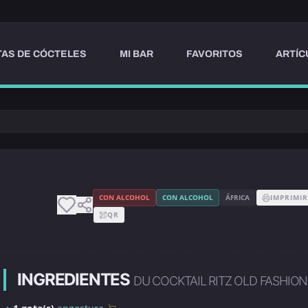
AS DE CÓCTELES
MI BAR
FAVORITOS
ARTÍC
D
CON ALCOHOL
CON ALCOHOL
ÁFRICA
IMPRIMI
QR
INGREDIENTES
DU COCKTAIL RITZ OLD FASHIO