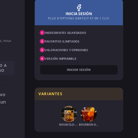
INICIA SESIÓN
PLUS D'OPTIONS GRATUIT ET EN 1 CLIC
INGREDIENTES GUARDADOS
1
ns, nous
FAVORITOS ILIMITADOS
2
VALORACIONES Y OPINIONES
3
VERSIÓN IMPRIMIBLE
4
O A
INICIAR SESIÓN
SO
evo
VARIANTES
 un
RHUM OLD-FASHIONED
BOURBON OLD-FASHIONED