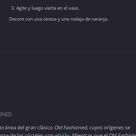
Agite y luego vierta en el vaso.
Decore con una cereza y una rodaja de naranja.
IONED
oránea del gran clásico
Old Fashioned
, cuyos orígenes se
ense de los cócteles con
whisky
. Mientras que el Old Fashio