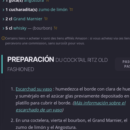
1 gota(s)
angostura
1 cucharadita(s)
zumo de limón
2 cl
Grand Marnier
5 cl
whisky
— (bourbon)
Certains liens « acheter » sont des liens affiliés Amazon : si vous achetez via ces lie
percevons une commission, sans surcoût pour vous.
PREPARACIÓN
DU COCKTAIL RITZ OLD
PAS
PA
FASHIONED
Escarchad su vaso
: humedezca el borde con clara de hu
y sumérjalo en el azúcar glas previamente depositado en
platillo para cubrir el borde.
(
Más información sobre el
escarchado de un vaso
)
En una coctelera, vierta el bourbon, el Grand Marnier, el
zumo de limón y el Angostura.