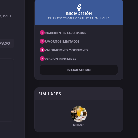
INICIA SESIÓN
ns, nous
PLUS D'OPTIONS GRATUIT ET EN 1 CLIC
INGREDIENTES GUARDADOS
1
FAVORITOS ILIMITADOS
2
 PASO
VALORACIONES Y OPINIONES
3
VERSIÓN IMPRIMIBLE
4
INICIAR SESIÓN
SIMILARES
MIMOSA