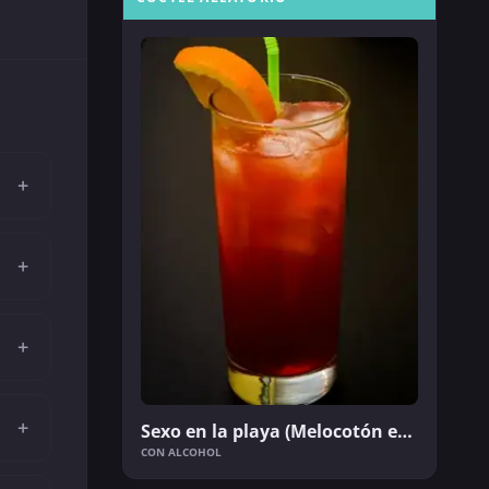
+
+
+
+
Sexo en la playa (Melocotón en la playa)
CON ALCOHOL