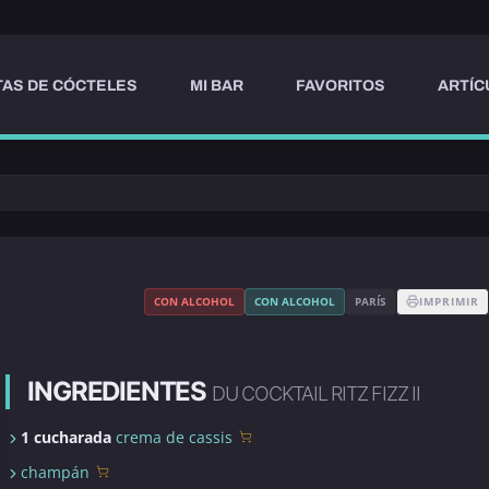
AS DE CÓCTELES
MI BAR
FAVORITOS
ARTÍC
CON ALCOHOL
CON ALCOHOL
PARÍS
IMPRIMIR
INGREDIENTES
DU COCKTAIL RITZ FIZZ II
1 cucharada
crema de cassis
champán