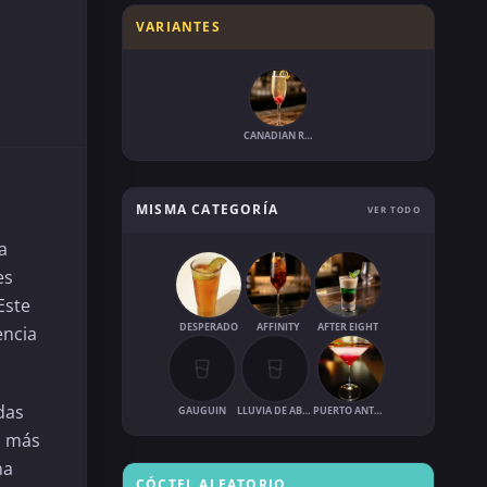
VARIANTES
CANADIAN RITZ FIZZ
MISMA CATEGORÍA
VER TODO
a
es
Este
DESPERADO
AFFINITY
AFTER EIGHT
encia
idas
GAUGUIN
LLUVIA DE ABRIL
PUERTO ANTONIO
a más
na
CÓCTEL ALEATORIO