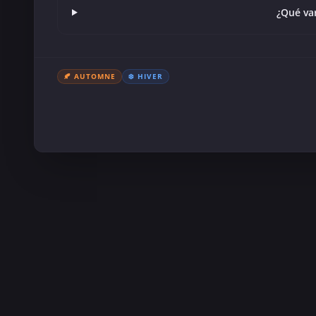
¿Qué va
🍂 AUTOMNE
❄️ HIVER