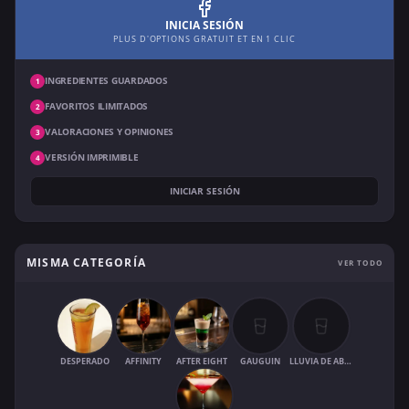
INICIA SESIÓN
PLUS D'OPTIONS GRATUIT ET EN 1 CLIC
INGREDIENTES GUARDADOS
1
FAVORITOS ILIMITADOS
2
VALORACIONES Y OPINIONES
3
VERSIÓN IMPRIMIBLE
4
INICIAR SESIÓN
MISMA CATEGORÍA
VER TODO
DESPERADO
AFFINITY
AFTER EIGHT
GAUGUIN
LLUVIA DE ABRIL