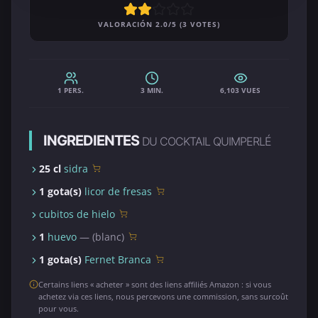
VALORACIÓN 2.0/5 (3 VOTES)
1 PERS.
3 MIN.
6,103 VUES
INGREDIENTES
DU COCKTAIL QUIMPERLÉ
25 cl
sidra
1 gota(s)
licor de fresas
cubitos de hielo
1
huevo
— (blanc)
1 gota(s)
Fernet Branca
Certains liens « acheter » sont des liens affiliés Amazon : si vous
achetez via ces liens, nous percevons une commission, sans surcoût
pour vous.