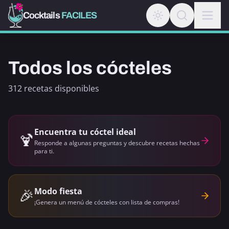
Cocktails
FACILES
Todos los cócteles
312 recetas disponibles
Encuentra tu cóctel ideal
🍹
Responde a algunas preguntas y descubre recetas hechas
para ti.
🎉
Modo fiesta
¡Genera un menú de cócteles con lista de compras!