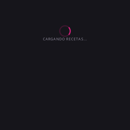
EXTRA-SECO
MARTINI
4.2
3.6
3.6
3.0
4.1
4.5
3.7
CARGANDO RECETAS...