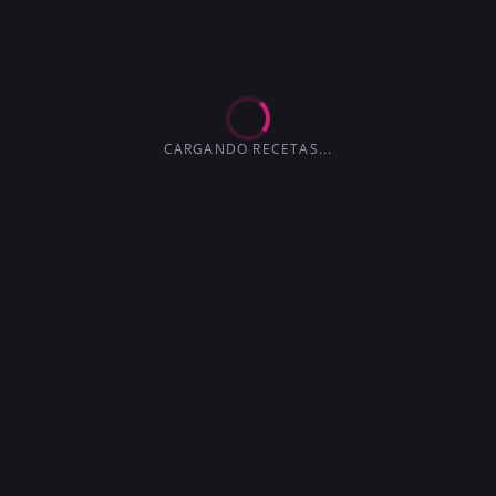
EXTRA-SECO
MARTINI
4.2
3.6
3.6
3.0
4.1
4.5
3.7
CARGANDO RECETAS...