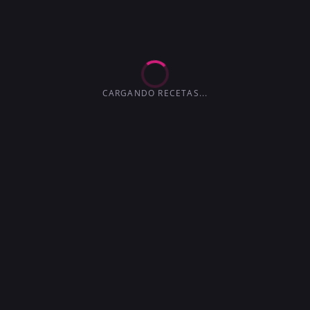
EXTRA-SECO
MARTINI
4.2
3.6
3.6
3.0
4.1
4.5
3.7
CARGANDO RECETAS...