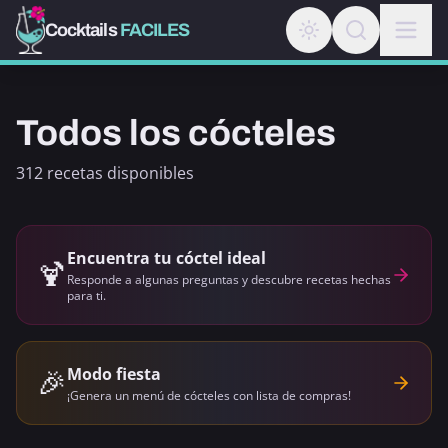
Cocktails
FACILES
Todos los cócteles
312 recetas disponibles
Encuentra tu cóctel ideal
🍹
Responde a algunas preguntas y descubre recetas hechas
para ti.
🎉
Modo fiesta
¡Genera un menú de cócteles con lista de compras!