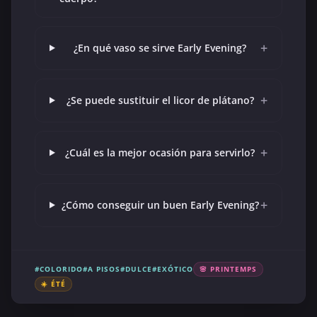
+
¿En qué vaso se sirve Early Evening?
+
¿Se puede sustituir el licor de plátano?
+
¿Cuál es la mejor ocasión para servirlo?
+
¿Cómo conseguir un buen Early Evening?
#COLORIDO
#A PISOS
#DULCE
#EXÓTICO
🌸 PRINTEMPS
☀️ ÉTÉ