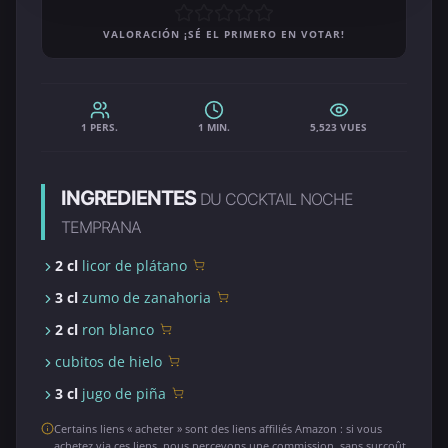
VALORACIÓN ¡SÉ EL PRIMERO EN VOTAR!
1 PERS.
1 MIN.
5,523 VUES
INGREDIENTES
DU COCKTAIL NOCHE
TEMPRANA
2 cl
licor de plátano
3 cl
zumo de zanahoria
2 cl
ron blanco
cubitos de hielo
3 cl
jugo de piña
Certains liens « acheter » sont des liens affiliés Amazon : si vous
achetez via ces liens, nous percevons une commission, sans surcoût