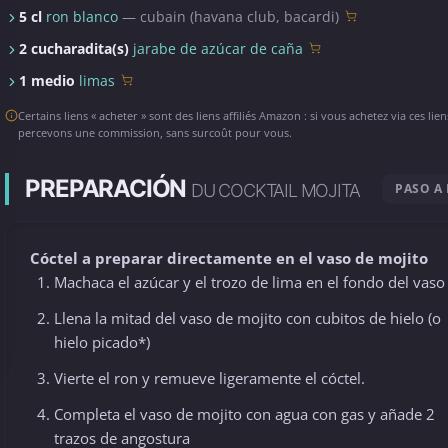
5 cl
ron blanco
— cubain (havana club, bacardi)
2 cucharadita(s)
jarabe de azúcar de caña
1 medio
limas
Certains liens « acheter » sont des liens affiliés Amazon : si vous achetez via ces lie
percevons une commission, sans surcoût pour vous.
PREPARACIÓN
DU COCKTAIL MOJITA
PASO A
Cóctel a preparar directamente en el vaso de mojito
Machaca el azúcar y el trozo de lima en el fondo del vaso
Llena la mitad del vaso de mojito con cubitos de hielo (o
hielo picado*)
Vierte el ron y remueve ligeramente el cóctel.
Completa el vaso de mojito con agua con gas y añade 2
trazos de angostura