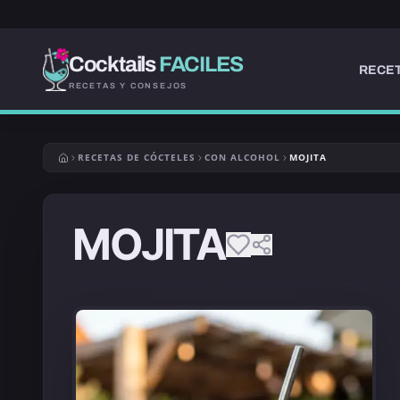
Cocktails
FACILES
RECET
RECETAS Y CONSEJOS
RECETAS DE CÓCTELES
CON ALCOHOL
MOJITA
MOJITA