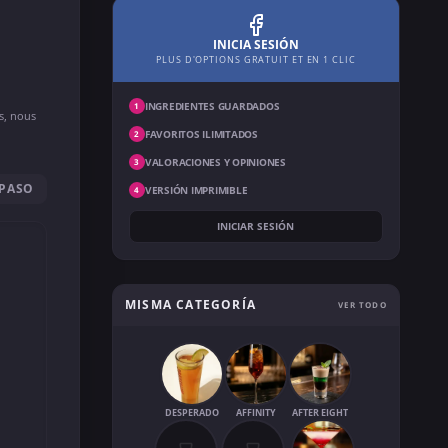
INICIA SESIÓN
PLUS D'OPTIONS GRATUIT ET EN 1 CLIC
INGREDIENTES GUARDADOS
1
ns, nous
FAVORITOS ILIMITADOS
2
VALORACIONES Y OPINIONES
3
 PASO
VERSIÓN IMPRIMIBLE
4
INICIAR SESIÓN
MISMA CATEGORÍA
VER TODO
DESPERADO
AFFINITY
AFTER EIGHT