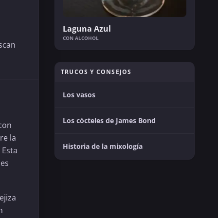
Laguna Azul
CON ALCOHOL
uscan
TRUCOS Y CONSEJOS
Los vasos
Los cócteles de James Bond
 con
re la
Historia de la mixología
. Esta
les
jiza
n