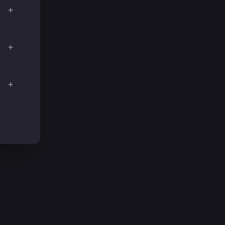
+
+
+