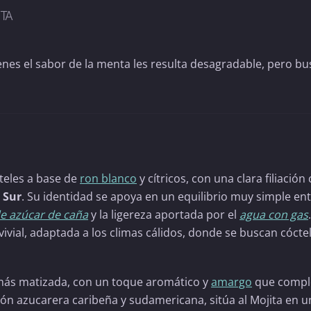
ITA
enes el sabor de la menta les resulta desagradable, pero b
cteles a base de
ron blanco
y cítricos, con una clara filiación
 Sur
. Su identidad se apoya en un equilibrio muy simple ent
de azúcar de caña
y la ligereza aportada por el
agua con gas
vial, adaptada a los climas cálidos, donde se buscan cócte
más matizada, con un toque aromático y
amargo
que comple
ción azucarera caribeña y sudamericana, sitúa al Mojita en u