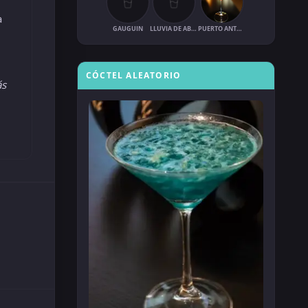
a
GAUGUIN
LLUVIA DE ABRIL
PUERTO ANTONIO
CÓCTEL ALEATORIO
ás