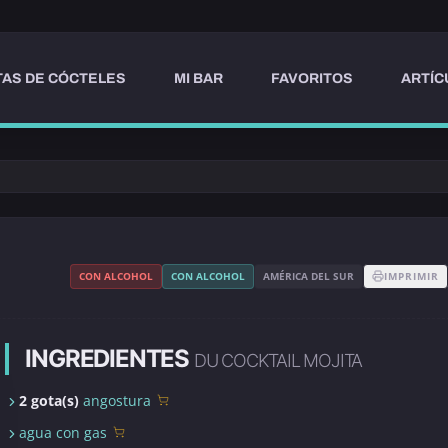
AS DE CÓCTELES
MI BAR
FAVORITOS
ARTÍC
CON ALCOHOL
CON ALCOHOL
AMÉRICA DEL SUR
IMPRIMIR
INGREDIENTES
DU COCKTAIL MOJITA
2 gota(s)
angostura
agua con gas