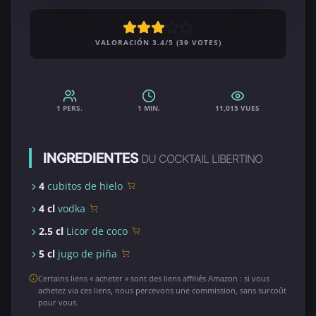
VALORACIÓN 3.4/5 (39 VOTES)
1 PERS.
1 MIN.
11,015 VUES
INGREDIENTES
DU COCKTAIL LIBERTINO
4
cubitos de hielo
4 cl
vodka
2.5 cl
Licor de coco
5 cl
jugo de piña
Certains liens « acheter » sont des liens affiliés Amazon : si vous
achetez via ces liens, nous percevons une commission, sans surcoût
pour vous.