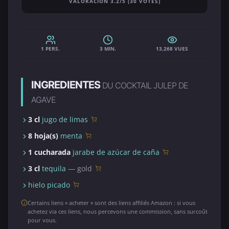
VALORACIÓN 3.2/5 (30 VOTES)
1 PERS.
3 MIN.
13,268 VUES
INGREDIENTES
DU COCKTAIL JULEP DE
AGAVE
3 cl
jugo de limas
8 hoja(s)
menta
1 cucharada
jarabe de azúcar de caña
3 cl
tequila
— gold
hielo picado
Certains liens « acheter » sont des liens affiliés Amazon : si vous
achetez via ces liens, nous percevons une commission, sans surcoût
pour vous.