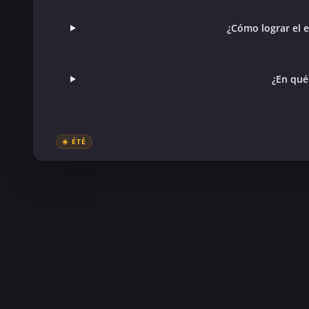
¿Cómo lograr el e
¿En qué 
☀️ ÉTÉ