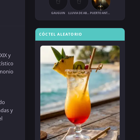
GAUGUIN
LLUVIA DE ABRIL
PUERTO ANTONIO
CÓCTEL ALEATORIO
XIX y
ístico
imonio
do
adas y
el