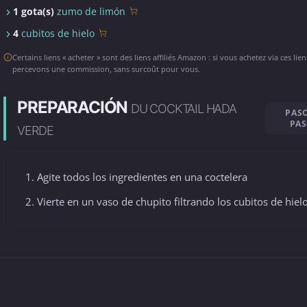
1 gota(s)
zumo de limón
4
cubitos de hielo
Certains liens « acheter » sont des liens affiliés Amazon : si vous achetez via ces lie
percevons une commission, sans surcoût pour vous.
PREPARACIÓN
DU COCKTAIL HADA
PAS
PA
VERDE
Agite todos los ingredientes en una coctelera
Vierte en un vaso de chupito filtrando los cubitos de hiel