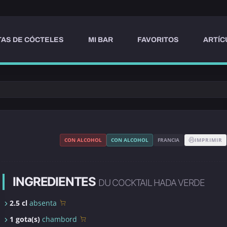
AS DE CÓCTELES
MI BAR
FAVORITOS
ARTÍC
CON ALCOHOL
CON ALCOHOL
FRANCIA
IMPRIMIR
INGREDIENTES
DU COCKTAIL HADA VERDE
2.5 cl
absenta
1 gota(s)
chambord