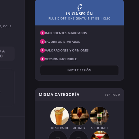
INICIA SESIÓN
PLUS D'OPTIONS GRATUIT ET EN 1 CLIC
ns, nous
INGREDIENTES GUARDADOS
1
FAVORITOS ILIMITADOS
2
VALORACIONES Y OPINIONES
O A
3
SO
VERSIÓN IMPRIMIBLE
4
INICIAR SESIÓN
o
MISMA CATEGORÍA
VER TODO
DESPERADO
AFFINITY
AFTER EIGHT