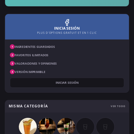
INICIA SESIÓN
PLUS D'OPTIONS GRATUIT ET EN 1 CLIC
INGREDIENTES GUARDADOS
1
FAVORITOS ILIMITADOS
2
VALORACIONES Y OPINIONES
3
VERSIÓN IMPRIMIBLE
4
INICIAR SESIÓN
MISMA CATEGORÍA
VER TODO