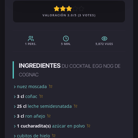
VALORACIÓN 3.0/5 (3 VOTES)
1 PERS.
5 MIN.
5,872 VUES
INGREDIENTES
DU COCKTAIL EGG NOG DE
COGNAC
nuez moscada
3 cl
coñac
25 cl
leche semidesnatada
3 cl
ron añejo
1 cucharadita(s)
azúcar en polvo
cubitos de hielo