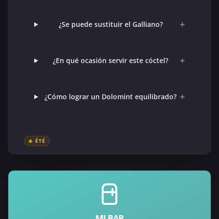
+
¿Se puede sustituir el Galliano?
+
¿En qué ocasión servir este cóctel?
+
¿Cómo lograr un Dolomint equilibrado?
☀️ ÉTÉ
MI BAR