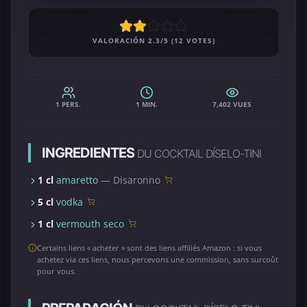
VALORACIÓN 2.3/5 (12 VOTES)
1 PERS.
1 MIN.
7,402 VUES
INGREDIENTES
DU COCKTAIL DÍSELO-TINI
1 cl
amaretto
— Disaronno
5 cl
vodka
1 cl
vermouth seco
Certains liens « acheter » sont des liens affiliés Amazon : si vous
achetez via ces liens, nous percevons une commission, sans surcoût
pour vous.