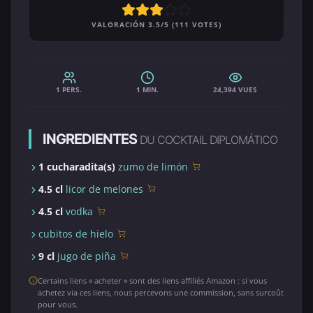
VALORACIÓN 3.5/5 (111 VOTES)
1 PERS.
1 MIN.
24,394 VUES
INGREDIENTES
DU COCKTAIL DIPLOMÁTICO
1 cucharadita(s)
zumo de limón
4.5 cl
licor de melones
4.5 cl
vodka
cubitos de hielo
9 cl
jugo de piña
Certains liens « acheter » sont des liens affiliés Amazon : si vous
achetez via ces liens, nous percevons une commission, sans surcoût
pour vous.