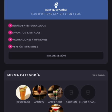
INICIA SESIÓN
PLUS D'OPTIONS GRATUIT ET EN 1 CLIC
INGREDIENTES GUARDADOS
1
FAVORITOS ILIMITADOS
2
VALORACIONES Y OPINIONES
3
VERSIÓN IMPRIMIBLE
4
INICIAR SESIÓN
MISMA CATEGORÍA
VER TODO
DESPERADO
AFFINITY
AFTER EIGHT
GAUGUIN
LLUVIA DE ABRIL