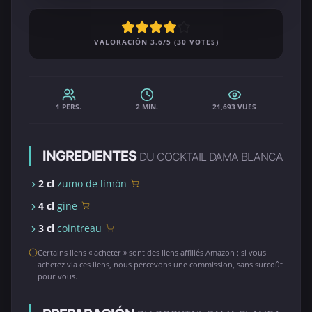
VALORACIÓN 3.6/5 (30 VOTES)
1 PERS.
2 MIN.
21,693 VUES
INGREDIENTES
DU COCKTAIL DAMA BLANCA
2 cl
zumo de limón
4 cl
gine
3 cl
cointreau
Certains liens « acheter » sont des liens affiliés Amazon : si vous
achetez via ces liens, nous percevons une commission, sans surcoût
pour vous.