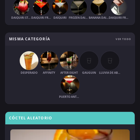
DAIQUIRI STRAWBERRY
DAIQUIRI FRAISE MENTHE
DAÏQUIRI
FROZEN DAIQUIRI
BANANA DAIQUIRI (FROZEN)
DAIQUIRI FRAISE
MISMA CATEGORÍA
VER TODO
DESPERADO
AFFINITY
AFTER EIGHT
GAUGUIN
LLUVIA DE ABRIL
PUERTO ANTONIO
CÓCTEL ALEATORIO