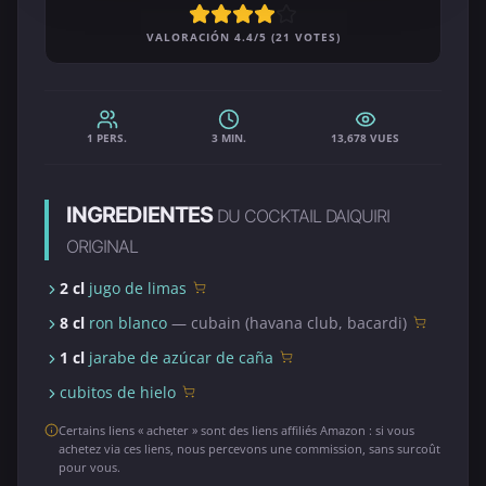
VALORACIÓN 4.4/5 (21 VOTES)
1 PERS.
3 MIN.
13,678 VUES
INGREDIENTES
DU COCKTAIL DAIQUIRI
ORIGINAL
2 cl
jugo de limas
8 cl
ron blanco
— cubain (havana club, bacardi)
1 cl
jarabe de azúcar de caña
cubitos de hielo
Certains liens « acheter » sont des liens affiliés Amazon : si vous
achetez via ces liens, nous percevons une commission, sans surcoût
pour vous.