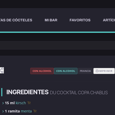
AS DE CÓCTELES
MI BAR
FAVORITOS
ARTÍC
CON ALCOHOL
CON ALCOHOL
FRANCIA
IMPRIMIR
INGREDIENTES
DU COCKTAIL COPA CHABLIS
15 ml
kirsch
1 ramita
menta