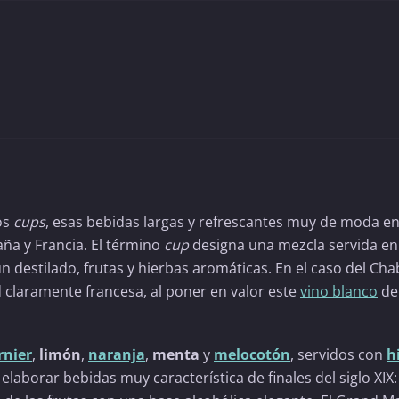
los
cups
, esas bebidas largas y refrescantes muy de moda en
aña y Francia. El término
cup
designa una mezcla servida en 
destilado, frutas y hierbas aromáticas. En el caso del Chab
d claramente francesa, al poner en valor este
vino blanco
de
nier
,
limón
,
naranja
,
menta
y
melocotón
, servidos con
h
laborar bebidas muy característica de finales del siglo XIX: