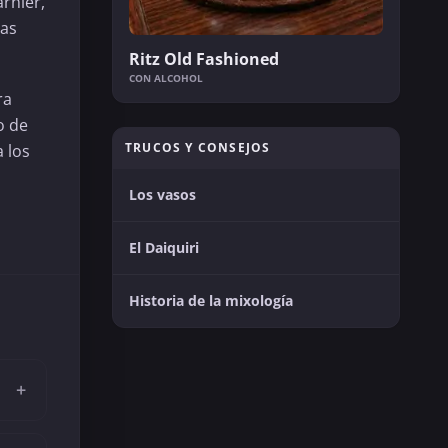
arnier,
ras
Ritz Old Fashioned
CON ALCOHOL
ra
o de
TRUCOS Y CONSEJOS
 los
Los vasos
El Daiquiri
Historia de la mixología
+