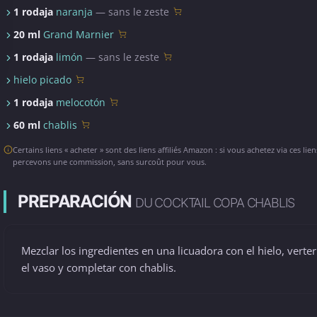
1 rodaja
naranja
— sans le zeste
20 ml
Grand Marnier
1 rodaja
limón
— sans le zeste
hielo picado
1 rodaja
melocotón
60 ml
chablis
Certains liens « acheter » sont des liens affiliés Amazon : si vous achetez via ces lie
percevons une commission, sans surcoût pour vous.
PREPARACIÓN
DU COCKTAIL COPA CHABLIS
Mezclar los ingredientes en una licuadora con el hielo, verte
el vaso y completar con chablis.