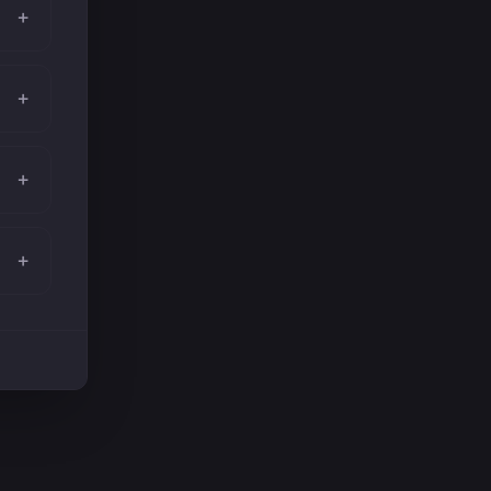
+
+
+
+