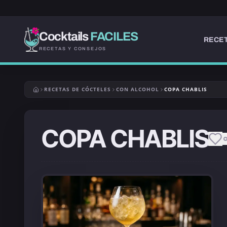
Cocktails
FACILES
RECET
RECETAS Y CONSEJOS
RECETAS DE CÓCTELES
CON ALCOHOL
COPA CHABLIS
COPA CHABLIS