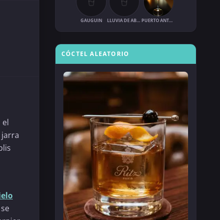
GAUGUIN
LLUVIA DE ABRIL
PUERTO ANTONIO
CÓCTEL ALEATORIO
 el
jarra
lis
ielo
 se