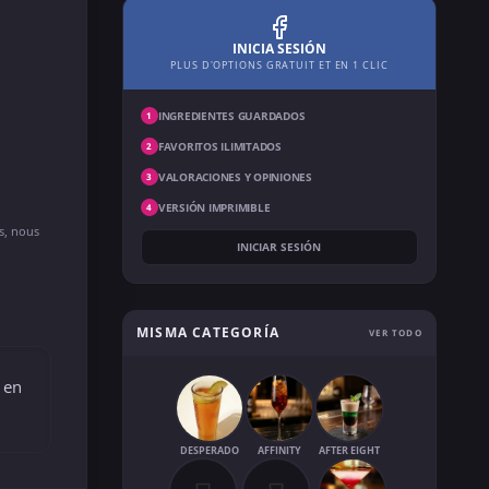
INICIA SESIÓN
PLUS D'OPTIONS GRATUIT ET EN 1 CLIC
INGREDIENTES GUARDADOS
1
FAVORITOS ILIMITADOS
2
VALORACIONES Y OPINIONES
3
VERSIÓN IMPRIMIBLE
4
ns, nous
INICIAR SESIÓN
MISMA CATEGORÍA
VER TODO
r en
DESPERADO
AFFINITY
AFTER EIGHT