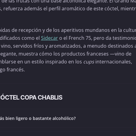
a de las frutas con una base alcohólica elegante. El Grand M
, refuerza además el perfil aromático de este cóctel, mient
ebidas de recepción y de los aperitivos mundanos en la cultu
odificados como el
Sidecar
o el French 75, pero da testimoni
n vino, servidos fríos y aromatizados, a menudo destinados a
y elegante, muestra cómo los productos franceses —vino de
blarse en un estilo inspirado en los
cups
internacionales,
go francés.
CÓCTEL COPA CHABLIS
ás bien ligero o bastante alcohólico?