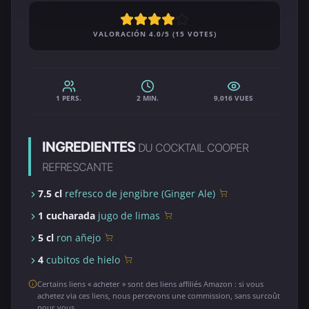
VALORACIÓN 4.0/5 (15 VOTES)
1 PERS.
2 MIN.
9,016 VUES
INGREDIENTES
DU COCKTAIL COOPER
REFRESCANTE
7.5 cl
refresco de jengibre (Ginger Ale)
1 cucharada
jugo de limas
5 cl
ron añejo
4
cubitos de hielo
Certains liens « acheter » sont des liens affiliés Amazon : si vous
achetez via ces liens, nous percevons une commission, sans surcoût
pour vous.