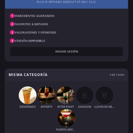
PLUS D'OPTIONS GRATUIT ET EN 1 CLIC
INGREDIENTES GUARDADOS
1
FAVORITOS ILIMITADOS
2
VALORACIONES Y OPINIONES
3
VERSIÓN IMPRIMIBLE
4
INICIAR SESIÓN
MISMA CATEGORÍA
VER TODO
DESPERADO
AFFINITY
AFTER EIGHT
GAUGUIN
LLUVIA DE ABRIL
PUERTO ANTONIO