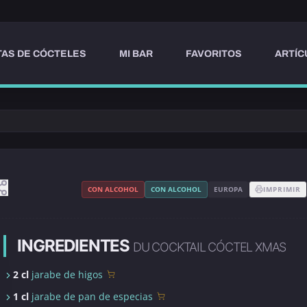
AS DE CÓCTELES
MI BAR
FAVORITOS
ARTÍC
CON ALCOHOL
CON ALCOHOL
EUROPA
IMPRIMIR
INGREDIENTES
DU COCKTAIL CÓCTEL XMAS
2 cl
jarabe de higos
1 cl
jarabe de pan de especias