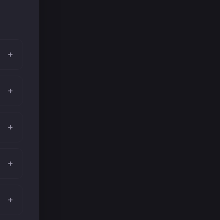
+
+
+
+
+