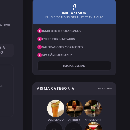
INICIA SESIÓN
PLUS D'OPTIONS GRATUIT ET EN 1 CLIC
ns, nous
INGREDIENTES GUARDADOS
1
FAVORITOS ILIMITADOS
2
VALORACIONES Y OPINIONES
O A
3
SO
VERSIÓN IMPRIMIBLE
4
INICIAR SESIÓN
os
MISMA CATEGORÍA
VER TODO
DESPERADO
AFFINITY
AFTER EIGHT