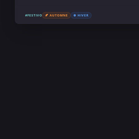
#FESTIVO
🍂 AUTOMNE
❄️ HIVER