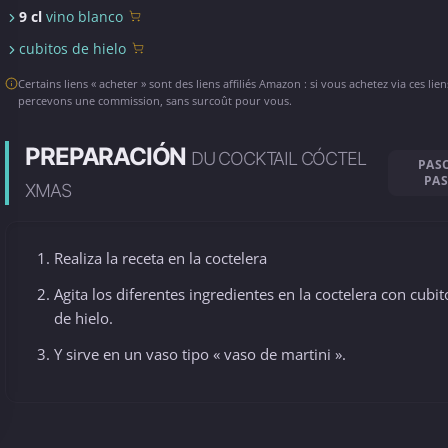
9 cl
vino blanco
cubitos de hielo
Certains liens « acheter » sont des liens affiliés Amazon : si vous achetez via ces lie
percevons une commission, sans surcoût pour vous.
PREPARACIÓN
DU COCKTAIL CÓCTEL
PAS
PA
XMAS
Realiza la receta en la coctelera
Agita los diferentes ingredientes en la coctelera con cubit
de hielo.
Y sirve en un vaso tipo « vaso de martini ».