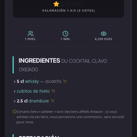
VALORACIÓN 1.0/5 (3 VOTES)
1 PERS.
1 MIN.
6,329 VUES
INGREDIENTES
DU COCKTAIL CLAVO
OXIDADO
5 cl
whisky
— (scotch)
cubitos de hielo
2.5 cl
drambuie
Certains liens « acheter » sont des liens affiliés Amazon : si vous
achetez via ces liens, nous percevons une commission, sans surcoût
pour vous.