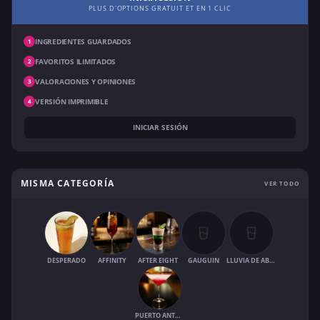
PLUS D'OPTIONS GRATUIT ET EN 1 CLIC
INGREDIENTES GUARDADOS
1
FAVORITOS ILIMITADOS
2
VALORACIONES Y OPINIONES
3
VERSIÓN IMPRIMIBLE
4
INICIAR SESIÓN
MISMA CATEGORÍA
VER TODO
DESPERADO
AFFINITY
AFTER EIGHT
GAUGUIN
LLUVIA DE ABRIL
PUERTO ANTONIO