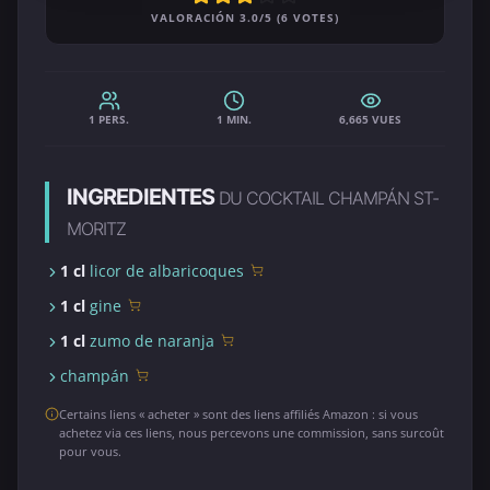
VALORACIÓN 3.0/5 (6 VOTES)
1 PERS.
1 MIN.
6,665 VUES
INGREDIENTES
DU COCKTAIL CHAMPÁN ST-
MORITZ
1 cl
licor de albaricoques
1 cl
gine
1 cl
zumo de naranja
champán
Certains liens « acheter » sont des liens affiliés Amazon : si vous
achetez via ces liens, nous percevons une commission, sans surcoût
pour vous.