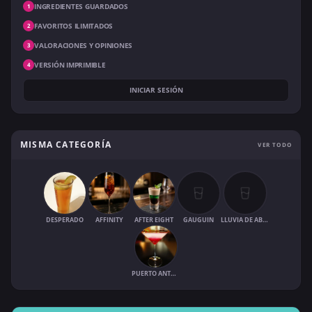
INGREDIENTES GUARDADOS
1
FAVORITOS ILIMITADOS
2
VALORACIONES Y OPINIONES
3
VERSIÓN IMPRIMIBLE
4
INICIAR SESIÓN
MISMA CATEGORÍA
VER TODO
DESPERADO
AFFINITY
AFTER EIGHT
GAUGUIN
LLUVIA DE ABRIL
PUERTO ANTONIO