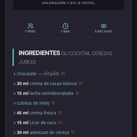
VALORACIÓN 1.0/5 (3 VOTES)
1 PERS.
1 MIN.
5,902 VUES
INGREDIENTES
DU COCKTAIL CEREZAS
JUBILEE
chocolate
— rÃ¢pÃ©
30 ml
crema de cacao blanca
15 ml
leche semidesnatada
cubitos de hielo
45 ml
crema fresca
15 ml
Licor de coco
30 ml
advocaat de cereza