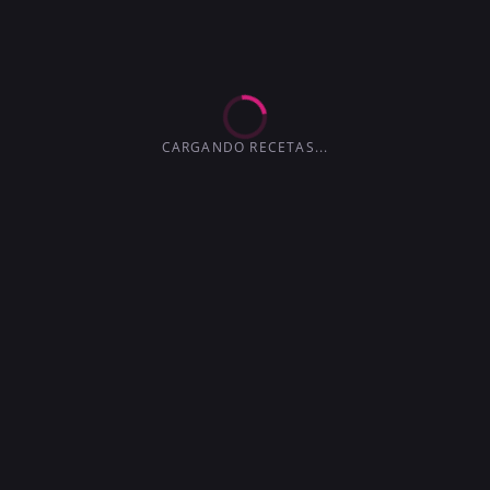
EXTRA-SECO
MARTINI
4.2
3.6
3.6
3.0
4.1
4.5
3.7
CARGANDO RECETAS...