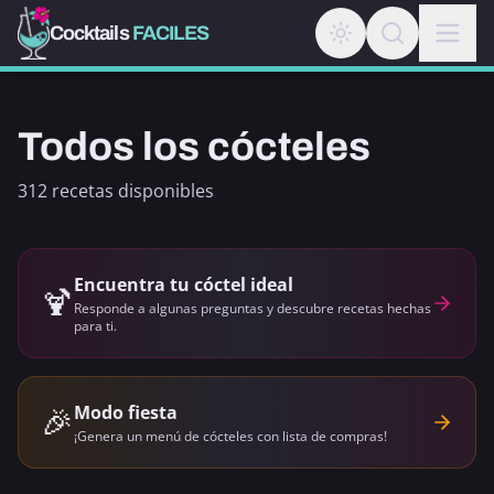
Cocktails
FACILES
Todos los cócteles
312 recetas disponibles
Encuentra tu cóctel ideal
🍹
Responde a algunas preguntas y descubre recetas hechas
para ti.
🎉
Modo fiesta
¡Genera un menú de cócteles con lista de compras!