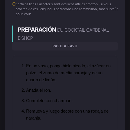
Certains liens « acheter » sont des liens affiliés Amazon : si vous
achetez via ces liens, nous percevons une commission, sans surcoût
pour vous.
PREPARACIÓN
DU COCKTAIL CARDENAL
BISHOP
PASO A PASO
En un vaso, ponga hielo picado, el azúcar en
polvo, el zumo de media naranja y de un
cuarto de limón.
Añada el ron.
Complete con champán.
Remueva y luego decore con una rodaja de
naranja.