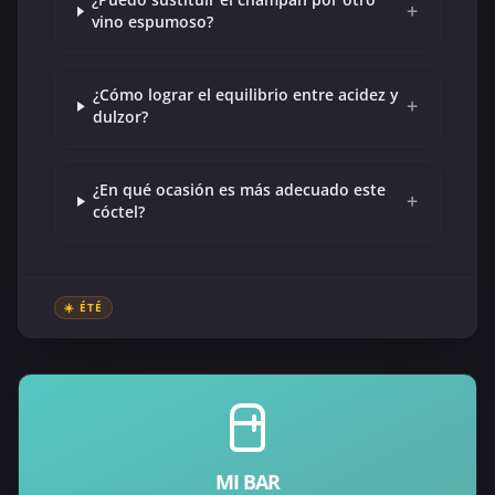
+
vino espumoso?
¿Cómo lograr el equilibrio entre acidez y
+
dulzor?
¿En qué ocasión es más adecuado este
+
cóctel?
☀️ ÉTÉ
MI BAR