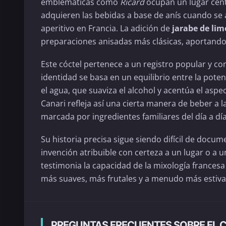
emblemáticas como
Ricard
ocupan un lugar cent
adquieren las bebidas a base de anís cuando se a
aperitivo en Francia. La adición de
jarabe de li
preparaciones anisadas más clásicas, aportando 
Este cóctel pertenece a un registro popular y con
identidad se basa en un equilibrio entre la poten
el agua, que suaviza el alcohol y acentúa el aspe
Canari refleja así una cierta manera de beber a la
marcada por ingredientes familiares del día a día
Su historia precisa sigue siendo difícil de docu
invención atribuible con certeza a un lugar o a u
testimonia la capacidad de la mixología frances
más suaves, más frutales y a menudo más estiva
PREGUNTAS FRECUENTES SOBRE EL 