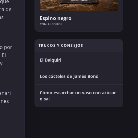
 que
ra del
as
Espino negro
CON ALCOHOL
TRUCOS Y CONSEJOS
do por
 El
El Daiquiri
 y
Los cócteles de James Bond
Cómo escarchar un vaso con azúcar
anari
o sal
ones