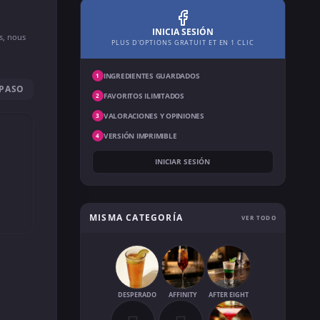
INICIA SESIÓN
ns, nous
PLUS D'OPTIONS GRATUIT ET EN 1 CLIC
INGREDIENTES GUARDADOS
1
 PASO
FAVORITOS ILIMITADOS
2
VALORACIONES Y OPINIONES
3
VERSIÓN IMPRIMIBLE
4
INICIAR SESIÓN
MISMA CATEGORÍA
VER TODO
DESPERADO
AFFINITY
AFTER EIGHT