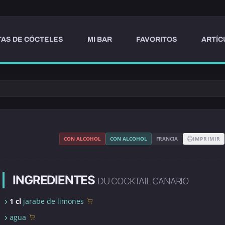
AS DE CÓCTELES
MI BAR
FAVORITOS
ARTÍC
CON ALCOHOL
CON ALCOHOL
FRANCIA
IMPRIMIR
INGREDIENTES
DU COCKTAIL CANARIO
1 cl
jarabe de limones
agua