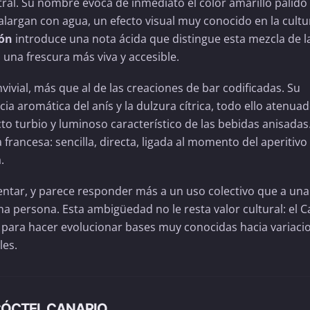
ral. Su nombre evoca de inmediato el color amarillo pálido
largan con agua, un efecto visual muy conocido en la cultu
món
introduce una nota ácida que distingue esta mezcla de l
una frescura más viva y accesible.
vivial, más que al de las creaciones de bar codificadas. Su
cia aromática del anís y la dulzura cítrica, todo ello atenua
cto turbio y luminoso característico de las bebidas anisadas.
 francesa: sencilla, directa, ligada al momento del aperitivo
.
mentar, y parece responder más a un uso colectivo que a una
na persona. Esta ambigüedad no le resta valor cultural: el C
a para hacer evolucionar bases muy conocidas hacia variaci
les.
CÓCTEL CANARIO