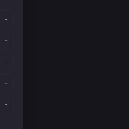
+
+
+
+
+