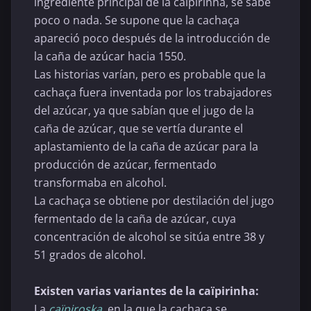
ingrediente principal de la caïpirinha, se sabe
poco o nada. Se supone que la cachaça
apareció poco después de la introducción de
la caña de azúcar hacia 1550.
Las historias
varían, pero es
probable que la
cachaça
fuera inventada por
los trabajadores
del azúcar
, ya que sabían
que el jugo
de la
caña de
azúcar,
que se vertía
durante
el
aplastamiento de la
caña de azúcar
para la
producción de
azúcar,
fermentado
transformaba
en alcohol
.
La
cachaça
se obtiene por
destilación del
jugo
fermentado de
la caña de azúcar,
cuya
concentración de alcohol
se sitúa entre
38 y
51
grados de alcohol.
Existen varias variantes de la caïpirinha:
La
caïpiroska
, en la que la cachaça se