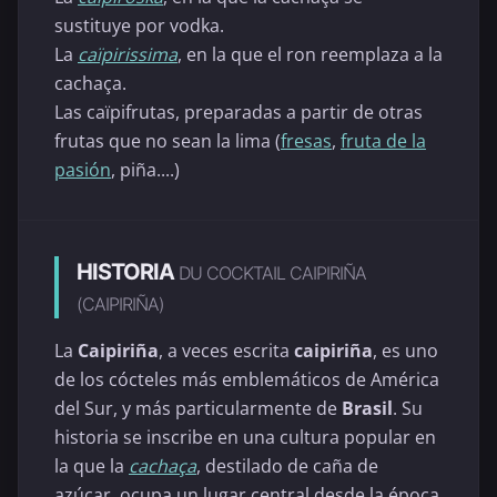
sustituye por vodka.
La
caïpirissima
, en la que el ron reemplaza a la
cachaça.
Las caïpifrutas, preparadas a partir de otras
frutas que no sean la lima (
fresas
,
fruta de la
pasión
, piña....)
HISTORIA
DU COCKTAIL CAIPIRIÑA
(CAIPIRIÑA)
La
Caipiriña
, a veces escrita
caipiriña
, es uno
de los cócteles más emblemáticos de América
del Sur, y más particularmente de
Brasil
. Su
historia se inscribe en una cultura popular en
la que la
cachaça
, destilado de caña de
azúcar, ocupa un lugar central desde la época