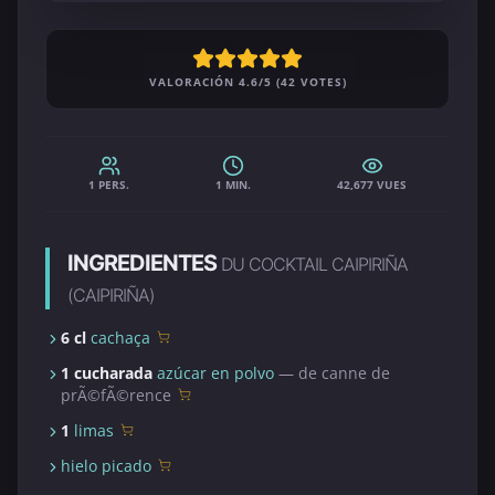
VALORACIÓN 4.6/5 (42 VOTES)
1 PERS.
1 MIN.
42,677 VUES
INGREDIENTES
DU COCKTAIL CAIPIRIÑA
(CAIPIRIÑA)
6 cl
cachaça
1 cucharada
azúcar en polvo
— de canne de
prÃ©fÃ©rence
1
limas
hielo picado