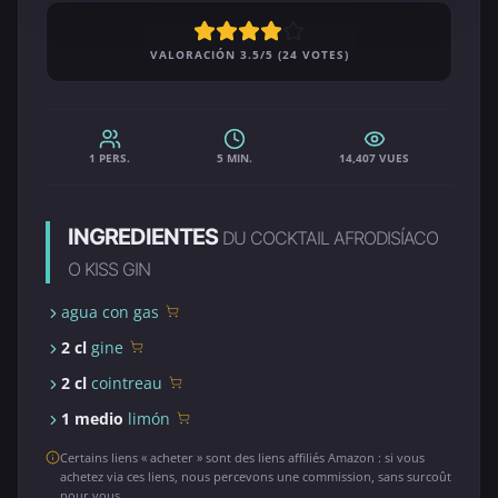
VALORACIÓN 3.5/5 (24 VOTES)
1 PERS.
5 MIN.
14,407 VUES
INGREDIENTES
DU COCKTAIL AFRODISÍACO
O KISS GIN
agua con gas
2 cl
gine
2 cl
cointreau
1 medio
limón
Certains liens « acheter » sont des liens affiliés Amazon : si vous
achetez via ces liens, nous percevons une commission, sans surcoût
pour vous.