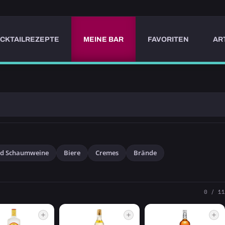
CKTAILREZEPTE
MEINE BAR
FAVORITEN
AR
nd Schaumweine
Biere
Cremes
Brände
0 / 11