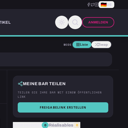
DE
TIKEL
ANMELDEN
Liste
Swap
MODE
MEINE BAR TEILEN
TEILEN SIE IHRE BAR MIT EINEM ÖFFENTLICHEN
LINK
FREIGABELINK ERSTELLEN
0
0
Mein Inventar
Réalisables