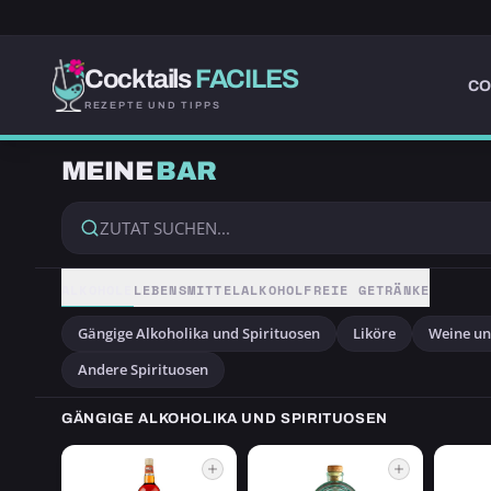
Cocktails
FACILES
CO
REZEPTE UND TIPPS
MEINE
BAR
ALKOHOLE
LEBENSMITTEL
ALKOHOLFREIE GETRÄNKE
Gängige Alkoholika und Spirituosen
Liköre
Weine u
Andere Spirituosen
GÄNGIGE ALKOHOLIKA UND SPIRITUOSEN