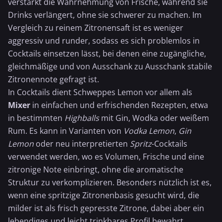
verstärkt die Wahrnehmung von Frische, während sie
Drinks verlängert, ohne sie schwerer zu machen. Im
Vergleich zu reinem Zitronensaft ist es weniger
aggressiv und runder, sodass es sich problemlos in
Cocktails einsetzen lässt, bei denen eine zugängliche,
gleichmäßige und von Ausschank zu Ausschank stabile
Zitronennote gefragt ist.
In Cocktails dient Schweppes Lemon vor allem als
Mixer
in einfachen und erfrischenden Rezepten, etwa
in bestimmten
Highballs
mit Gin, Wodka oder weißem
Rum. Es kann in Varianten von
Vodka Lemon
,
Gin
Lemon
oder neu interpretierten
Spritz
-Cocktails
verwendet werden, wo es Volumen, Frische und eine
zitronige Note einbringt, ohne die aromatische
Struktur zu verkomplizieren. Besonders nützlich ist es,
wenn eine spritzige Zitronenbasis gesucht wird, die
milder ist als frisch gepresste Zitrone, dabei aber ein
lebendiges und leicht trinkbares Profil bewahrt.