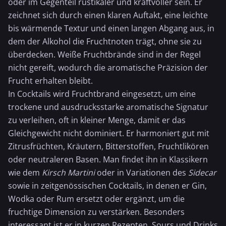
oder im Gegenteil rustikaler und kraftvoller sein. Er
zeichnet sich durch einen klaren Auftakt, eine leichte
bis wärmende Textur und einen langen Abgang aus, in
dem der Alkohol die Fruchtnoten trägt, ohne sie zu
überdecken. Weiße Fruchtbrände sind in der Regel
nicht gereift, wodurch die aromatische Präzision der
Frucht erhalten bleibt.
In Cocktails wird Fruchtbrand eingesetzt, um eine
trockene und ausdrucksstarke aromatische Signatur
zu verleihen, oft in kleiner Menge, damit er das
Gleichgewicht nicht dominiert. Er harmoniert gut mit
Zitrusfrüchten, Kräutern, Bitterstoffen, Fruchtlikören
oder neutraleren Basen. Man findet ihn in Klassikern
wie dem
Kirsch
Martini
oder in Variationen des
Sidecar
sowie in zeitgenössischen Cocktails, in denen er Gin,
Wodka oder Rum ersetzt oder ergänzt, um die
fruchtige Dimension zu verstärken. Besonders
interessant ist er in kurzen Rezepten, Sours und Drinks