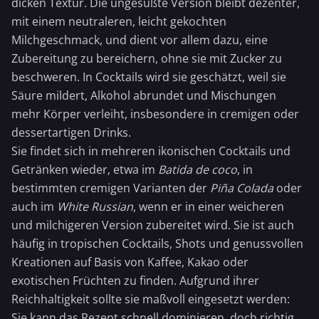
dicken Textur. Die ungesüßte Version bleibt dezenter,
mit einem neutraleren, leicht gekochten
Milchgeschmack, und dient vor allem dazu, eine
Zubereitung zu bereichern, ohne sie mit Zucker zu
beschweren. In Cocktails wird sie geschätzt, weil sie
Säure mildert, Alkohol abrundet und Mischungen
mehr Körper verleiht, insbesondere in cremigen oder
dessertartigen Drinks.
Sie findet sich in mehreren ikonischen Cocktails und
Getränken wieder, etwa im
Batida de coco
, in
bestimmten cremigen Varianten der
Piña Colada
oder
auch im
White Russian
, wenn er in einer weicheren
und milchigeren Version zubereitet wird. Sie ist auch
häufig in tropischen Cocktails, Shots und genussvollen
Kreationen auf Basis von Kaffee, Kakao oder
exotischen Früchten zu finden. Aufgrund ihrer
Reichhaltigkeit sollte sie maßvoll eingesetzt werden:
Sie kann das Rezept schnell dominieren, doch richtig