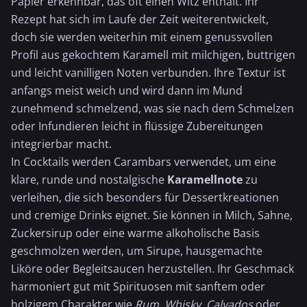
Papier erkennbar, das oft einen Witz enthält. Ihr
Rezept hat sich im Laufe der Zeit weiterentwickelt,
doch sie werden weiterhin mit einem genussvollen
Profil aus gekochtem Karamell mit milchigen, buttrigen
und leicht vanilligen Noten verbunden. Ihre Textur ist
anfangs meist weich und wird dann im Mund
zunehmend schmelzend, was sie nach dem Schmelzen
oder Infundieren leicht in flüssige Zubereitungen
integrierbar macht.
In Cocktails werden Carambars verwendet, um eine
klare, runde und nostalgische
Karamellnote
zu
verleihen, die sich besonders für Dessertkreationen
und cremige Drinks eignet. Sie können in Milch, Sahne,
Zuckersirup
oder eine warme alkoholische Basis
geschmolzen werden, um Sirupe, hausgemachte
Liköre oder Begleitsaucen herzustellen. Ihr Geschmack
harmoniert gut mit Spirituosen mit sanftem oder
holzigem Charakter wie
Rum
,
Whisky
,
Calvados
oder