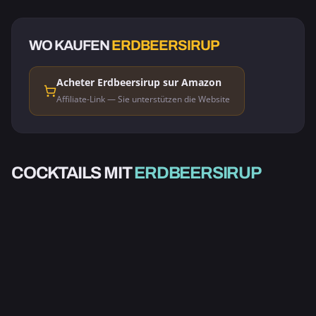
WO KAUFEN
ERDBEERSIRUP
Acheter Erdbeersirup sur Amazon
Affiliate-Link — Sie unterstützen die Website
KURZER
ALKOHOLISCH
STRAWBERRY
COCKTAILS MIT
ERDBEERSIRUP
BEEREN COLLINS
FIELDS
3.2
3.0