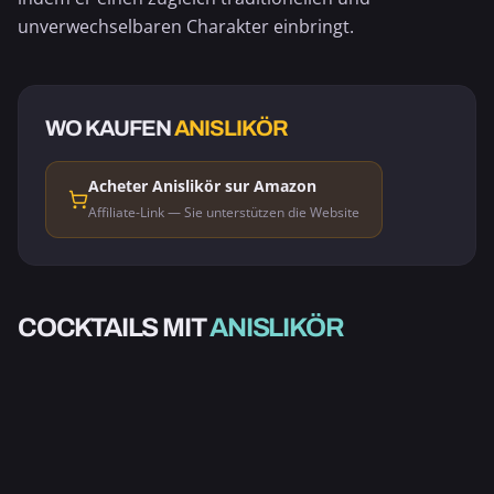
unverwechselbaren Charakter einbringt.
WO KAUFEN
ANISLIKÖR
Acheter Anislikör sur Amazon
Affiliate-Link — Sie unterstützen die Website
ALKOHOLISCH
SCHWINDLIGE
COCKTAILS MIT
ANISLIKÖR
BLONDINE
2.0