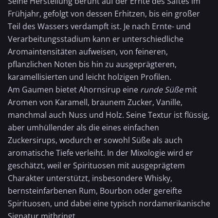
Seine Herstellung beruht auf der Ernte des Saftes im
Frühjahr, gefolgt von dessen Erhitzen, bis ein großer
Teil des Wassers verdampft ist. Je nach Ernte- und
Verarbeitungsstadium kann er unterschiedliche
Aromaintensitäten aufweisen, von feineren,
pflanzlichen Noten bis hin zu ausgeprägteren,
karamellisierten und leicht holzigen Profilen.
Am Gaumen bietet Ahornsirup eine
runde Süße
mit
Aromen von Karamell, braunem Zucker, Vanille,
manchmal auch Nuss und Holz. Seine Textur ist flüssig,
aber umhüllender als die eines einfachen
Zuckersirups, wodurch er sowohl Süße als auch
aromatische Tiefe verleiht. In der Mixologie wird er
geschätzt, weil er Spirituosen mit ausgeprägtem
Charakter unterstützt, insbesondere
Whisky
,
bernsteinfarbenen Rum,
Bourbon
oder gereifte
Spirituosen, und dabei eine typisch nordamerikanische
Signatur mitbringt.