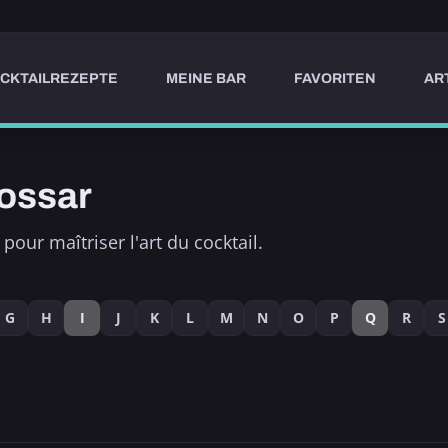
CKTAILREZEPTE
MEINE BAR
FAVORITEN
AR
ossar
pour maîtriser l'art du cocktail.
G
H
I
J
K
L
M
N
O
P
Q
R
S