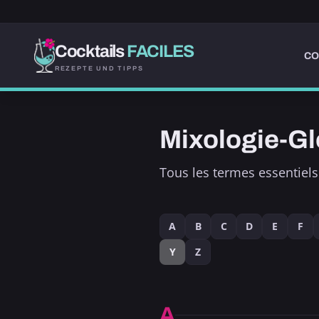
Cocktails
FACILES
CO
REZEPTE UND TIPPS
Mixologie-Gl
Tous les termes essentiels 
A
B
C
D
E
F
Y
Z
A