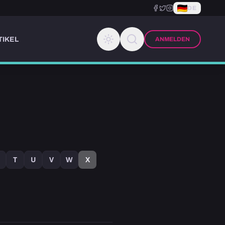
DE
TIKEL
ANMELDEN
T
U
V
W
X