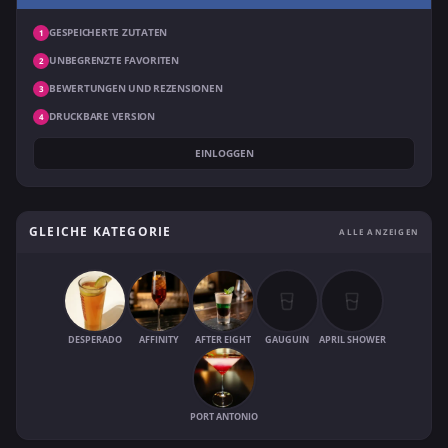
GESPEICHERTE ZUTATEN
1
UNBEGRENZTE FAVORITEN
2
BEWERTUNGEN UND REZENSIONEN
3
DRUCKBARE VERSION
4
EINLOGGEN
GLEICHE KATEGORIE
ALLE ANZEIGEN
DESPERADO
AFFINITY
AFTER EIGHT
GAUGUIN
APRIL SHOWER
PORT ANTONIO