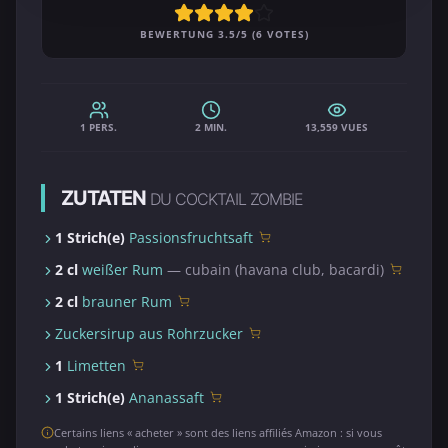
BEWERTUNG 3.5/5 (6 VOTES)
1 PERS.
2 MIN.
13,559 VUES
ZUTATEN
DU COCKTAIL ZOMBIE
1 Strich(e)
Passionsfruchtsaft
2 cl
weißer Rum
— cubain (havana club, bacardi)
2 cl
brauner Rum
Zuckersirup aus Rohrzucker
1
Limetten
1 Strich(e)
Ananassaft
Certains liens « acheter » sont des liens affiliés Amazon : si vous