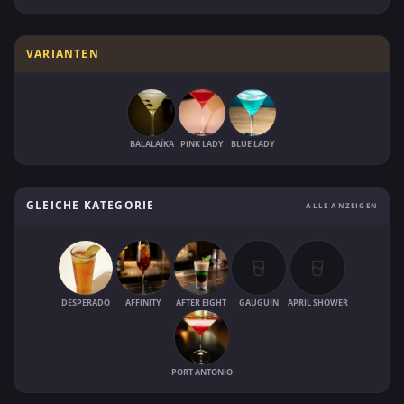
VARIANTEN
BALALAÏKA
PINK LADY
BLUE LADY
GLEICHE KATEGORIE
ALLE ANZEIGEN
DESPERADO
AFFINITY
AFTER EIGHT
GAUGUIN
APRIL SHOWER
PORT ANTONIO