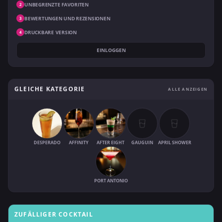
UNBEGRENZTE FAVORITEN
2
BEWERTUNGEN UND REZENSIONEN
3
DRUCKBARE VERSION
4
EINLOGGEN
GLEICHE KATEGORIE
ALLE ANZEIGEN
DESPERADO
AFFINITY
AFTER EIGHT
GAUGUIN
APRIL SHOWER
PORT ANTONIO
ZUFÄLLIGER COCKTAIL