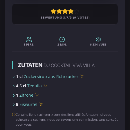
BEWERTUNG 3.7/5 (9 VOTES)
1 PERS.
2 MIN.
6,334 VUES
ZUTATEN
DU COCKTAIL VIVA VILLA
1 cl
Zuckersirup aus Rohrzucker
4.5 cl
Tequila
1
Zitrone
5
Eiswürfel
Certains liens « acheter » sont des liens affiliés Amazon : si vous
achetez via ces liens, nous percevons une commission, sans surcoût
pour vous.