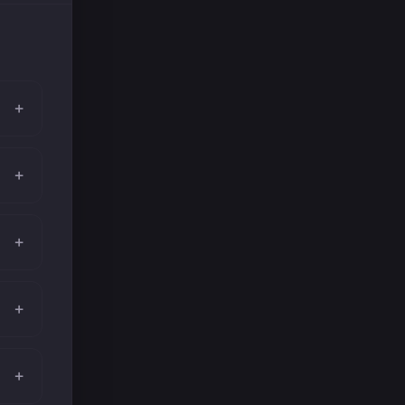
+
+
+
+
+