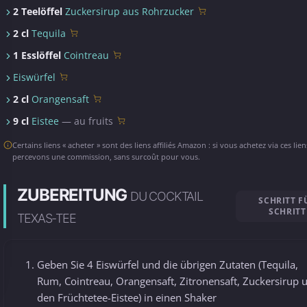
2 Teelöffel
Zuckersirup aus Rohrzucker
2 cl
Tequila
1 Esslöffel
Cointreau
Eiswürfel
2 cl
Orangensaft
9 cl
Eistee
— au fruits
Certains liens « acheter » sont des liens affiliés Amazon : si vous achetez via ces lie
percevons une commission, sans surcoût pour vous.
ZUBEREITUNG
DU COCKTAIL
SCHRITT F
SCHRITT
TEXAS-TEE
Geben Sie 4 Eiswürfel und die übrigen Zutaten (Tequila,
Rum, Cointreau, Orangensaft, Zitronensaft, Zuckersirup 
den Früchtetee-Eistee) in einen Shaker