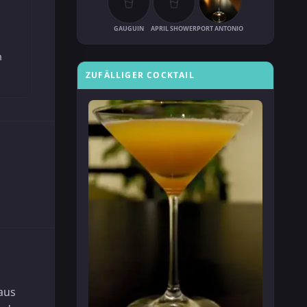
GAUGUIN
APRIL SHOWER
PORT ANTONIO
m
ZUFÄLLIGER COCKTAIL
 aus