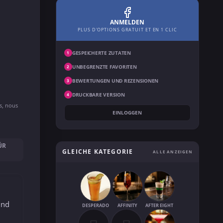
ANMELDEN
PLUS D'OPTIONS GRATUIT ET EN 1 CLIC
GESPEICHERTE ZUTATEN
1
UNBEGRENZTE FAVORITEN
2
BEWERTUNGEN UND REZENSIONEN
3
DRUCKBARE VERSION
4
ns, nous
EINLOGGEN
ÜR
GLEICHE KATEGORIE
ALLE ANZEIGEN
und
DESPERADO
AFFINITY
AFTER EIGHT