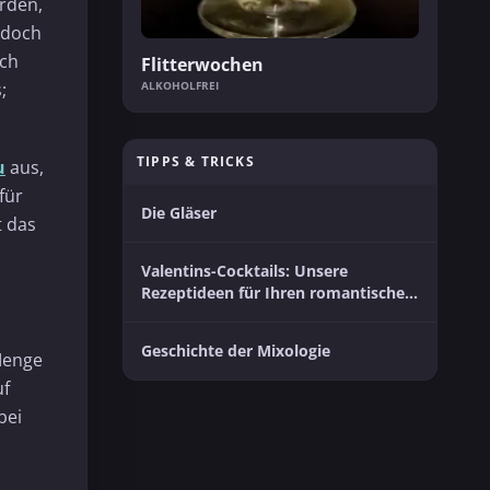
erden,
 doch
ich
Flitterwochen
ALKOHOLFREI
;
TIPPS & TRICKS
u
aus,
für
Die Gläser
t das
Valentins-Cocktails: Unsere
Rezeptideen für Ihren romantischen
Moment zu zweit
Geschichte der Mixologie
 Menge
uf
bei