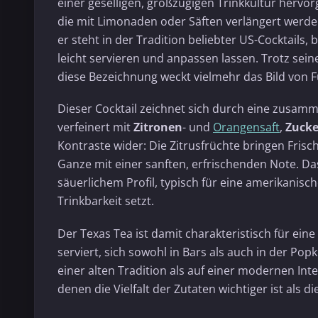
einer geselligen, großzügigen Trinkkultur hervo
die mit Limonaden oder Säften verlängert werde
er steht in der Tradition beliebter US-Cocktails
leicht servieren und anpassen lassen. Trotz sei
diese Bezeichnung weckt vielmehr das Bild von F
Dieser Cocktail zeichnet sich durch eine zusam
verfeinert mit
Zitronen
- und
Orangensaft
,
Zucke
Kontraste wider: Die Zitrusfrüchte bringen Frisc
Ganze mit einer sanften, erfrischenden Note. Das 
säuerlichem Profil, typisch für eine amerikanisc
Trinkbarkeit setzt.
Der Texas Tea ist damit charakteristisch für eine
serviert, sich sowohl in Bars als auch in der Po
einer alten Tradition als auf einer modernen Inte
denen die Vielfalt der Zutaten wichtiger ist als di