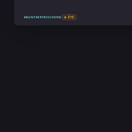
#BUNT
#ERFRISCHEND
☀️ ÉTÉ