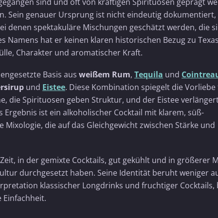
rgegangen sind und oft von kräftigen Spirituosen geprägt w
n. Sein genauer Ursprung ist nicht eindeutig dokumentiert,
, bei denen spektakuläre Mischungen geschätzt werden, die s
nes Namens hat er keinen klaren historischen Bezug zu Texas
ülle, Charakter und aromatischer Kraft.
mengesetzte Basis aus
weißem Rum
,
Tequila
und
Cointrea
rsirup
und
Eistee
. Diese Kombination spiegelt die Vorliebe 
he, die Spirituosen geben Struktur, und der Eistee verlänger
Ergebnis ist ein alkoholischer Cocktail mit klarem, süß-
he Mixologie, die auf das Gleichgewicht zwischen Stärke und
 Zeit, in der gemixte Cocktails, gut gekühlt und in größerer
pkultur durchgesetzt haben. Seine Identität beruht weniger a
rpretation klassischer Longdrinks und fruchtiger Cocktails, 
e Einfachheit.