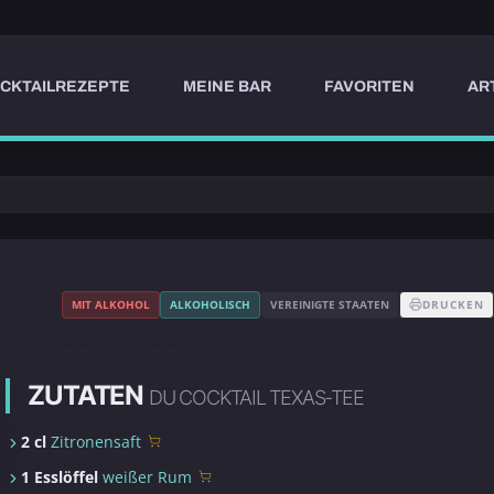
CKTAILREZEPTE
MEINE BAR
FAVORITEN
AR
MIT ALKOHOL
ALKOHOLISCH
VEREINIGTE STAATEN
DRUCKEN
ZUTATEN
DU COCKTAIL TEXAS-TEE
2 cl
Zitronensaft
1 Esslöffel
weißer Rum