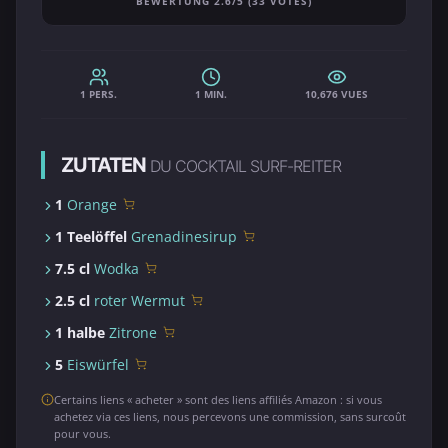
BEWERTUNG 2.6/5 (33 VOTES)
1 PERS.
1 MIN.
10,676 VUES
ZUTATEN
DU COCKTAIL SURF-REITER
1
Orange
1 Teelöffel
Grenadinesirup
7.5 cl
Wodka
2.5 cl
roter Wermut
1 halbe
Zitrone
5
Eiswürfel
Certains liens « acheter » sont des liens affiliés Amazon : si vous
achetez via ces liens, nous percevons une commission, sans surcoût
pour vous.