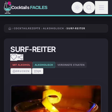
Cocktails
FACILES
COCKTAILREZEPTE
ALKOHOLISCH
SURF-REITER
SURF-REITER
MIT ALKOHOL
ALKOHOLISCH
VEREINIGTE STAATEN
DRUCKEN
QR