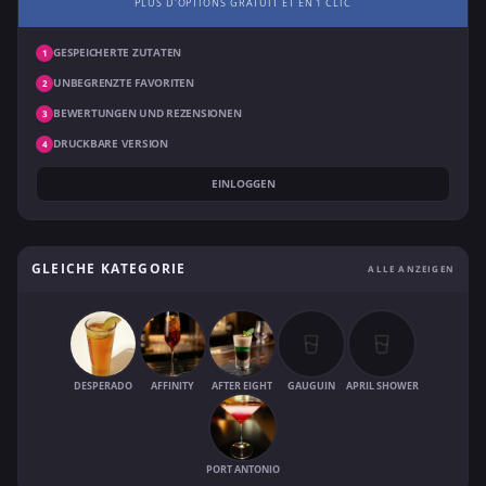
PLUS D'OPTIONS GRATUIT ET EN 1 CLIC
GESPEICHERTE ZUTATEN
1
UNBEGRENZTE FAVORITEN
2
BEWERTUNGEN UND REZENSIONEN
3
DRUCKBARE VERSION
4
EINLOGGEN
GLEICHE KATEGORIE
ALLE ANZEIGEN
DESPERADO
AFFINITY
AFTER EIGHT
GAUGUIN
APRIL SHOWER
PORT ANTONIO