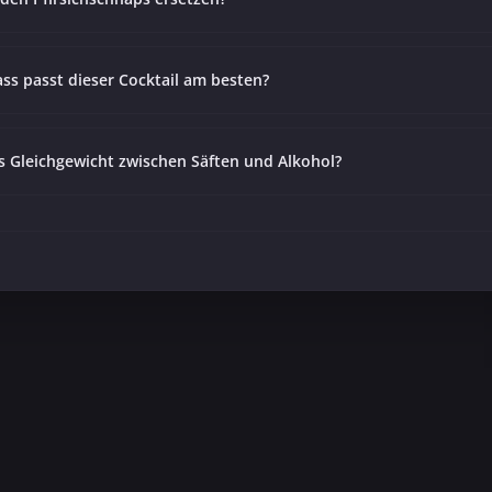
ss passt dieser Cocktail am besten?
s Gleichgewicht zwischen Säften und Alkohol?