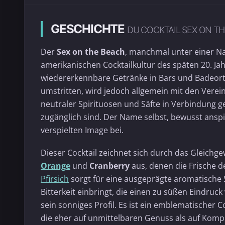
GESCHICHTE
DU COCKTAIL SEX ON TH
Der
Sex on the Beach
, manchmal unter einer N
amerikanischen Cocktailkultur des späten 20. Jah
wiedererkennbare Getränke in Bars und Badeorte
umstritten, wird jedoch allgemein mit den Verei
neutraler Spirituosen und Säfte in Verbindung g
zugänglich sind. Der Name selbst, bewusst anspi
verspielten Image bei.
Dieser Cocktail zeichnet sich durch das Gleichg
Orange
und
Cranberry
aus, denen die Frische 
Pfirsich
sorgt für eine ausgeprägte aromatische 
Bitterkeit einbringt, die einen zu süßen Eindruc
sein sonniges Profil. Es ist ein emblematischer C
die eher auf unmittelbaren Genuss als auf Komple