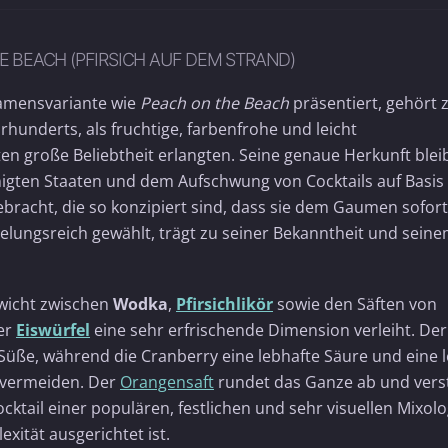
E BEACH (PFIRSICH AUF DEM STRAND)
amensvariante wie
Peach on the Beach
präsentiert, gehört 
rhunderts, als fruchtige, farbenfrohe und leicht
n große Beliebtheit erlangten. Seine genaue Herkunft blei
nigten Staaten und dem Aufschwung von Cocktails auf Basis
ebracht, die so konzipiert sind, dass sie dem Gaumen sofort
elungsreich gewählt, trägt zu seiner Bekanntheit und sein
ewicht zwischen
Wodka
,
Pfirsichlikör
sowie den Säften von
der
Eiswürfel
eine sehr erfrischende Dimension verleiht. Der
Süße, während die Cranberry eine lebhafte Säure und eine l
k vermeiden. Der
Orangensaft
rundet das Ganze ab und vers
ocktail einer populären, festlichen und sehr visuellen Mixolo
xität ausgerichtet ist.