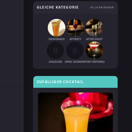
GLEICHE KATEGORIE
ALLE ANZEIGEN
DESPERADO
AFFINITY
AFTER EIGHT
GAUGUIN
APRIL SHOWER
PORT ANTONIO
ZUFÄLLIGER COCKTAIL