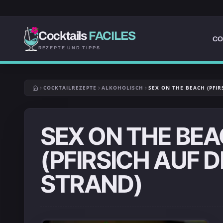
Cocktails
FACILES
CO
REZEPTE UND TIPPS
COCKTAILREZEPTE
ALKOHOLISCH
SEX ON THE BEACH (PFIR
SEX ON THE BE
(PFIRSICH AUF 
STRAND)