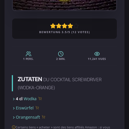
BEWERTUNG 3.5/5 (12 VOTES)
1 PERS.
2 MIN.
11,241 VUES
ZUTATEN
DU COCKTAIL SCREWDRIVER
(WODKA-ORANGE)
4 cl
Wodka
Eiswürfel
Orangensaft
Certains liens « acheter » sont des liens affiliés Amazon : si vous