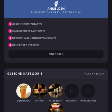
ANMELDEN
PLUS D'OPTIONS GRATUIT ET EN 1 CLIC
GESPEICHERTE ZUTATEN
1
UNBEGRENZTE FAVORITEN
2
BEWERTUNGEN UND REZENSIONEN
3
DRUCKBARE VERSION
4
EINLOGGEN
GLEICHE KATEGORIE
ALLE ANZEIGEN
DESPERADO
AFFINITY
AFTER EIGHT
GAUGUIN
APRIL SHOWER